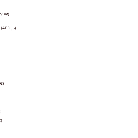
W ₩)
EMIRATI ARABI UNITI (AED د.إ)
€)
)
)