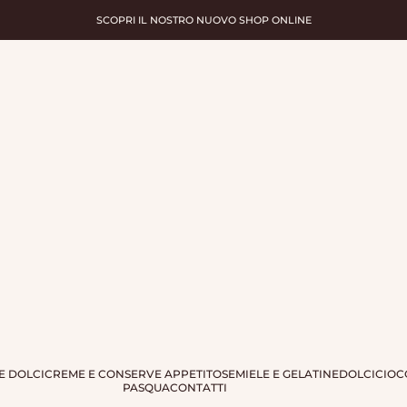
SCOPRI IL NOSTRO NUOVO SHOP ONLINE
te
E DOLCI
CREME E CONSERVE APPETITOSE
MIELE E GELATINE
DOLCI
CIOC
PASQUA
CONTATTI