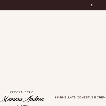
Vai al contenuto
Preceden
Peccatucci di Mamma Andrea
MARMELLATE, CONSERVE E CREM