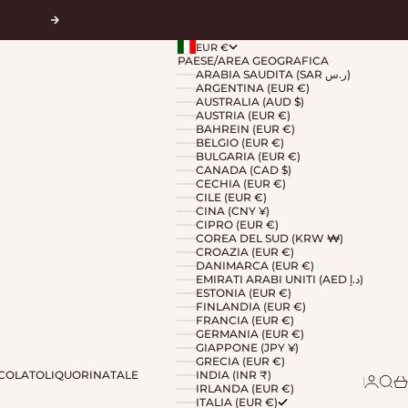
Successivo
EUR €
PAESE/AREA GEOGRAFICA
ARABIA SAUDITA (SAR ر.س)
ARGENTINA (EUR €)
AUSTRALIA (AUD $)
AUSTRIA (EUR €)
BAHREIN (EUR €)
BELGIO (EUR €)
BULGARIA (EUR €)
CANADA (CAD $)
CECHIA (EUR €)
CILE (EUR €)
CINA (CNY ¥)
CIPRO (EUR €)
COREA DEL SUD (KRW ₩)
CROAZIA (EUR €)
DANIMARCA (EUR €)
EMIRATI ARABI UNITI (AED د.إ)
ESTONIA (EUR €)
FINLANDIA (EUR €)
FRANCIA (EUR €)
GERMANIA (EUR €)
GIAPPONE (JPY ¥)
GRECIA (EUR €)
COLATO
LIQUORI
NATALE
INDIA (INR ₹)
Accedi
Cerc
Ca
IRLANDA (EUR €)
ITALIA (EUR €)