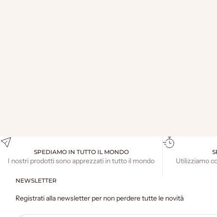
AGNELLO SDRAIATO G 500 – SCATOLA REGALO
RETTANGOLARE
PREZZO SCONTATO
€34,50
SPEDIAMO IN TUTTO IL MONDO
S
I nostri prodotti sono apprezzati in tutto il mondo
Utilizziamo c
NEWSLETTER
Registrati alla newsletter per non perdere tutte le novità