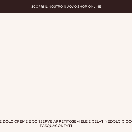
SCOPRI IL NOSTRO NUOVO SHOP ONLINE
te
E DOLCI
CREME E CONSERVE APPETITOSE
MIELE E GELATINE
DOLCI
CIOC
PASQUA
CONTATTI