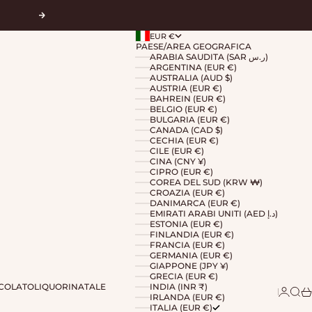
Successivo
EUR €
PAESE/AREA GEOGRAFICA
ARABIA SAUDITA (SAR ر.س)
ARGENTINA (EUR €)
AUSTRALIA (AUD $)
AUSTRIA (EUR €)
BAHREIN (EUR €)
BELGIO (EUR €)
BULGARIA (EUR €)
CANADA (CAD $)
CECHIA (EUR €)
CILE (EUR €)
CINA (CNY ¥)
CIPRO (EUR €)
COREA DEL SUD (KRW ₩)
CROAZIA (EUR €)
DANIMARCA (EUR €)
EMIRATI ARABI UNITI (AED د.إ)
ESTONIA (EUR €)
FINLANDIA (EUR €)
FRANCIA (EUR €)
GERMANIA (EUR €)
GIAPPONE (JPY ¥)
GRECIA (EUR €)
COLATO
LIQUORI
NATALE
INDIA (INR ₹)
Accedi
Cerc
Ca
IRLANDA (EUR €)
ITALIA (EUR €)