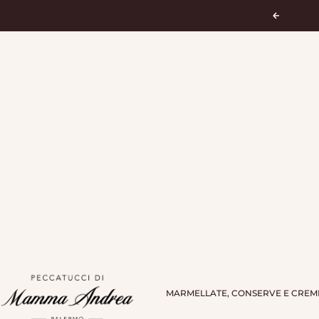
Vai al contenuto
Preceden
Peccatucci di Mamma Andrea
MARMELLATE, CONSERVE E CREM