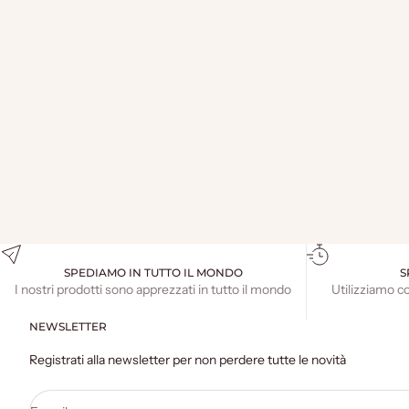
CROCCANTE CON ANGIOLETTO DI CIOCCOLATO
PREZZO SCONTATO
€25,00
SPEDIAMO IN TUTTO IL MONDO
S
I nostri prodotti sono apprezzati in tutto il mondo
Utilizziamo c
NEWSLETTER
Registrati alla newsletter per non perdere tutte le novità