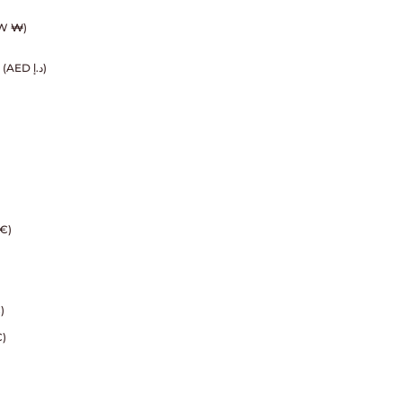
W ₩)
EMIRATI ARABI UNITI (AED د.إ)
€)
)
)
)