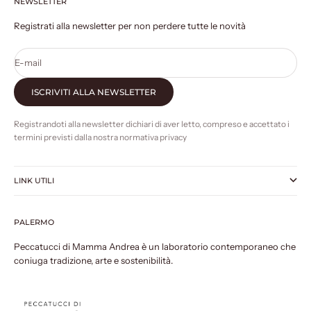
NEWSLETTER
Vai all'articolo 1
Vai all'articolo 2
Vai all'articolo 3
Vai all'articolo 4
Registrati alla newsletter per non perdere tutte le novità
E-mail
ISCRIVITI ALLA NEWSLETTER
Registrandoti alla newsletter dichiari di aver letto, compreso e accettato i
termini previsti dalla nostra normativa privacy
LINK UTILI
PALERMO
Peccatucci di Mamma Andrea è un laboratorio contemporaneo che
coniuga tradizione, arte e sostenibilità.