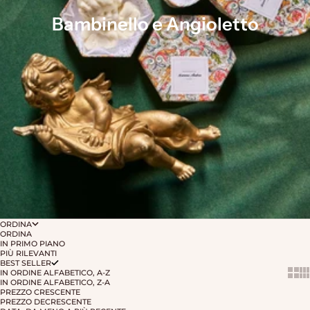
Bambinello e Angioletto
ORDINA
ORDINA
IN PRIMO PIANO
PIÙ RILEVANTI
BEST SELLER
IN ORDINE ALFABETICO, A-Z
Show 
Sh
IN ORDINE ALFABETICO, Z-A
PREZZO CRESCENTE
PREZZO DECRESCENTE