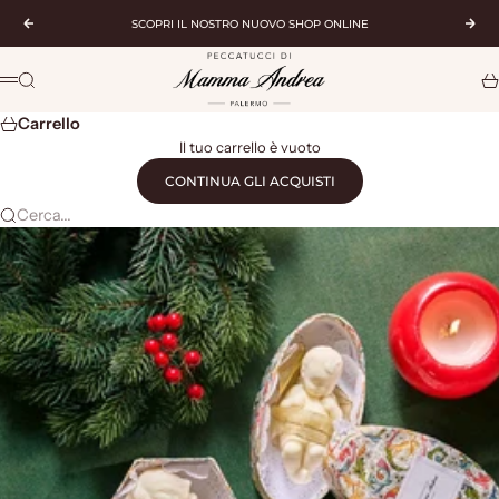
Vai al contenuto
SCOPRI IL NOSTRO NUOVO SHOP ONLINE
Precedente
Suc
Peccatucci di Mamma Andrea
Cerca
Ca
Menù
Carrello
Il tuo carrello è vuoto
CONTINUA GLI ACQUISTI
Cerca...