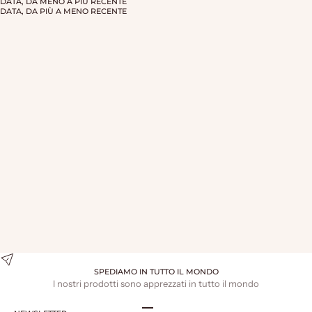
DATA, DA MENO A PIÙ RECENTE
DATA, DA PIÙ A MENO RECENTE
ESAURITO
ESAURITO
ANGIOLETTO DI CIOCCOLATO
BAMBINELLO DI CIOCCOLATO
BIANCO
BIANCO
PREZZO SCONTATO
PREZZO SCONTATO
€17,00
€17,00
SPEDIAMO IN TUTTO IL MONDO
I nostri prodotti sono apprezzati in tutto il mondo