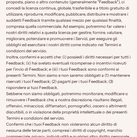
proposta, piano o altro contenuto (generalmente "Feedback"), ci
concedi la licenza continua, globale, trasferibile e a titolo gratuito di
utilizzare, riprodurre, modificare, pubblicare, distribuire e mostrare i
suddetti Feedback tramite qualsiasi mezzo per qualsiasi finalità,
compresa quella commerciale. Ad esempio, potremmo far valere i
nostri diritti relativi a questa licenza per gestire, fornire, valutare,
migliorare, potenziare e promuovere i Servizi, per eseguire gli
obblighi ed esercitare i nostri diritti come indicato nei Termini e
condizioni del servizio.
Inoltre, confermi e accetti che: (i) possiedi i diritti necessari per tutti i
Feedback; (ii) hai svelato eventuali ricompense o incentivi ricevuti
per l'invio di Feedback; e (iii) i tuoi Feedback sono conformi ai
presenti Termini. Non siamo e non saremo obbligati a (1) mantenere
riservati i tuoi Feedback; (2) pagarti per i tuoi Feedback; (3)
rispondere ai tuoi Feedback.
Sebbene non siamo obbligati, potremmo monitorare, modificare o
rimuovere i Feedback che, a nostra discrezione, risultano illegali,
offensivi, minacciosi, diffamatori, pornografici, osceni o altrimenti
discutibili, o in violazione della proprietà intellettuale o dei presenti
Termini e condizioni del servizio.
Confermi che i tuoi Feedback non violeranno alcun diritto di
nessuna delle terze parti, compresi i diritti di copyright, marchio
commerciale, privacy, individualità e qualsiasi altro diritto personale