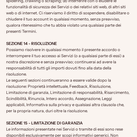
spidering, crawling o scraping; (e) interferire con o eludere le
funzionalità di sicurezza dei Servizi o dei relativi siti web, di altri siti
web o di internet. Ci riserviamo il diritto di sospendere, disabilitare o
chiudere il tuo account in qualsiasi momento, senza preavviso,
qualora ritenessimo che tu abbia violato una qualsiasi parte dei
presenti Termini.
SEZIONE 14 - RISOLUZIONE
Possiamo risolvere in qualsiasi momento il presente accordo o
interrompere il tuo accesso ai Servizi (o a qualsiasi parte di essi) a
nostra discrezione e senza preavviso; continuerai ad avere la
responsabilità di tutti gli importi dovuti fino alla data della
risoluzione.
Le seguenti sezioni continueranno a essere valide dopo la
risoluzione: Proprietà intellettuale, Feedback, Risoluzione,
Limitazione di garanzia, Limitazione di responsabilità, Risarcimento,
Scindibilità, Rinuncia, Intero accordo, Assegnazione, Leggi
applicabili, Informativa sulla privacy e qualsiasi altra clausola che,
per la propria natura, duri oltre la risoluzione.
SEZIONE 15 - LIMITAZIONE DI GARANZIA
Le informazioni presentate nei Servizi o tramite di essi sono rese
disponibili esclusivamente per scopi informativi generici. Non