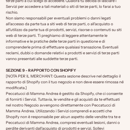
terze parti a cui scegli di accedere. Qualora tu decida di lasciare i
Servizi per accedere a tali materiali o siti di terze parti, lo farai a tuo
rischio.
Non siamo responsabili per eventuali problemi o danni legati
all'accesso da parte tua a siti web di terze parti, o all'acquisto o
all'utilizzo da parte tua di prodotti, servizi, risorse o contenuti su siti
web di terze parti. Ti preghiamo di leggere attentamente le
informative e le pratiche delle terze parti in questione e di
comprenderle prima di effettuare qualsiasi transazione. Eventuali
reclami, dubbi o domande relativi a prodotti e servizi di terze parti
vanno presentati alle suddette terze parti.
SEZIONE 9 - RAPPORTO CON SHOPIFY
[NOTA PER IL MERCHANT: Questa sezione descrive nel dettaglio il
rapporto di Shopify con il tuo negozio e non deve essere rimossa né
modificata.]
Peccatucci di Mamma Andrea è gestito da Shopify, che ci consente
di fornirti i Servizi. Tuttavia, le vendite e gli acquisti da te effettuati
nel nostro Negozio avvengono direttamente con Peccatucci di
Mamma Andrea. Utilizzando i Servizi comprendi e accetti che
Shopify non è responsabile per alcun aspetto delle vendite tra te e
Peccatucci di Mamma Andrea, compresi eventuali lesioni, danni o
perdite derivanti dall'acquisto di prodotti e servizi. Sollevi