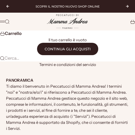
Vai al contenuto
SCOPRI IL NOSTRO NUOVO SHOP ONLINE
Precedente
Suc
Peccatucci di Mamma Andrea
Cerca
Ca
Menù
Carrello
Il tuo carrello è vuoto
CONTINUA GLI ACQUISTI
Cerca...
Termini e condizioni del servizio
PANORAMICA
Ti diamo il benvenuto in Peccatucci di Mamma Andrea! I termini
"noi" e "nostra/e/o/i" si riferiscono a Peccatucci di Mamma Andrea.
Peccatucci di Mamma Andrea gestisce questo negozio e il sito web,
comprese le informazioni, il contenuto, le funzionalità, gli strumenti,
i prodotti e i servizi, al fine di fornire a te, che sei il cliente,
un'adeguata esperienza di acquisto (i "Servizi"). Peccatucci di
Mamma Andrea è supportato da Shopify, che ci consente di fornirti
i Servizi.