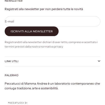
NEWSLETTER
Vai all'articolo 1
Vai all'articolo 2
Vai all'articolo 3
Vai all'articolo 4
Registrati alla newsletter per non perdere tutte le novità
E-mail
ISCRIVITI ALLA NEWSLETTER
Registrandoti alla newsletter dichiari di aver letto, compreso e accettato i
termini previsti dalla nostra normativa privacy
LINK UTILI
PALERMO
Peccatucci di Mamma Andrea è un laboratorio contemporaneo che
coniuga tradizione, arte e sostenibilità.