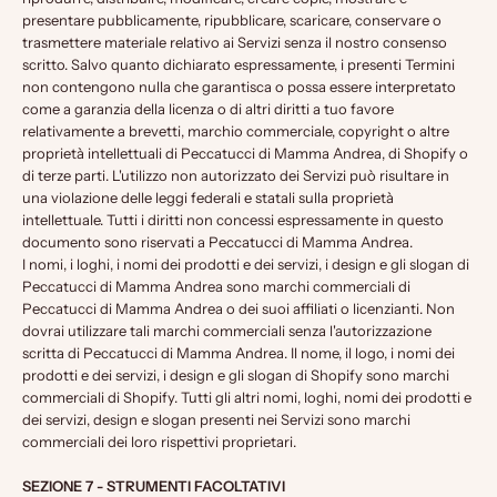
presentare pubblicamente, ripubblicare, scaricare, conservare o
trasmettere materiale relativo ai Servizi senza il nostro consenso
scritto. Salvo quanto dichiarato espressamente, i presenti Termini
non contengono nulla che garantisca o possa essere interpretato
come a garanzia della licenza o di altri diritti a tuo favore
relativamente a brevetti, marchio commerciale, copyright o altre
proprietà intellettuali di Peccatucci di Mamma Andrea, di Shopify o
di terze parti. L'utilizzo non autorizzato dei Servizi può risultare in
una violazione delle leggi federali e statali sulla proprietà
intellettuale. Tutti i diritti non concessi espressamente in questo
documento sono riservati a Peccatucci di Mamma Andrea.
I nomi, i loghi, i nomi dei prodotti e dei servizi, i design e gli slogan di
Peccatucci di Mamma Andrea sono marchi commerciali di
Peccatucci di Mamma Andrea o dei suoi affiliati o licenzianti. Non
dovrai utilizzare tali marchi commerciali senza l'autorizzazione
scritta di Peccatucci di Mamma Andrea. Il nome, il logo, i nomi dei
prodotti e dei servizi, i design e gli slogan di Shopify sono marchi
commerciali di Shopify. Tutti gli altri nomi, loghi, nomi dei prodotti e
dei servizi, design e slogan presenti nei Servizi sono marchi
commerciali dei loro rispettivi proprietari.
SEZIONE 7 - STRUMENTI FACOLTATIVI