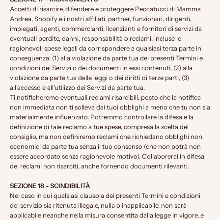
Accetti di risarcire, difendere e proteggere Peccatucci di Mamma
Andrea, Shopify e i nostri affiliati, partner, funzionari, dirigenti,
impiegati, agenti, commercianti, licenzianti e fornitori di servizi da
eventuali perdite, danni, responsabilità o reclami, incluse le
ragionevoli spese legali da corrispondere a qualsiasi terza parte in
conseguenza: (1) alla violazione da parte tua dei presenti Termini e
condizioni dei Servizi o dei documenti in essi contenuti, (2) alla
violazione da parte tua delle leggi o dei diritti di terze parti, (3)
all'accesso e all'utilizzo dei Servizi da parte tua.
Ti notificheremo eventuali reclami risarcibili, posto che la notifica
non immediata non ti solleva dai tuoi obblighi a meno che tu non sia
materialmente influenzato. Potremmo controllare la difesa e la
definizione di tale reclamo a tue spese, compresa la scelta del
consiglio, ma non definiremo reclami che richiedano obblighi non
economici da parte tua senza il tuo consenso (che non potrà non
essere accordato senza ragionevole motivo). Collaborerai in difesa
dei reclami non risarciti, anche fornendo documenti rilevanti.
SEZIONE 18 - SCINDIBILITÀ
Nel caso in cui qualsiasi clausola dei presenti Termini e condizioni
del servizio sia ritenuta illegale, nulla o inapplicabile, non sarà
applicabile neanche nella misura consentita dalla legge in vigore, e