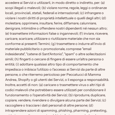
accedere ai Servizi o utilizzarli, in modo diretto o indiretto, per: (a)
scopi illegali o malevoli; (b) violare norme, regole, leggi o ordinanze
locali, provinciali, statali, federali e internazionali; (c) infrangere o
violare i nostri diritti di proprietà intellettuale o quelli degli altri; (d)
molestare, opprimere, insultare, ferire, diffamare, calunniare,
denigrare, intimidire o offendere nostri dipendenti né nessun altro;
(e) trasmettere informazioni false o ingannevoli; (f) inviare, ricevere,
caricare, scaricare, utilizzare o riutilizzare materiale che non sia
conforme ai presenti Termini; (g) trasmettere o indurre all'invio di
materiale pubblicitario o promozionale, comprese "email
indesiderate", "catene di Sant'Antonio", "spam" o altre sollecitazioni
simili; (h) fingerti o cercare di fingere di essere un'altra persona o
entità; (i) adottare qualsiasi altro tipo di comportamento che
impedisca o inibisca l'utilizzo o l'accesso ai Servizi da parte di altre
persone, o che riterremo pericoloso per Peccatucci di Mamma
Andrea, Shopify o gli utenti dei Servizi, o li esponga a responsabilità.
Inoltre, accetti di non: (a) caricare o trasmettere virus o altri tipi di
codici malevoli che potrebbero essere utilizzati per condizionare il
funzionamento o l'operatività dei Servizi; (b) riprodurre, duplicare,
copiare, vendere, rivendere o divulgare alcuna parte dei Servizi; (c)
raccogliere o tracciare i dati personali di altre persone; (d)
intraprendere azioni di spamming, phishing, pharming, pretexting,