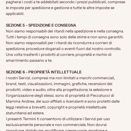
pagherai i costi a te addebitati secondo i prezzi pubblicati, comprese
le imposte per spedizione e gestione e tutte le altre imposte se
applicabili.
SEZIONE 5 - SPEDIZIONE E CONSEGNA
Non siamo responsabili dei ritardi nella spedizione e nella consegna.
Tutti i tempi di consegna sono solo delle stime e non sono garantiti.
Non siamo responsabili per i ritardi da ricondurre a corrieri di
spedizione, procedure doganali o eventi fuori dal nostro controllo.
Una volta trasferiti i prodotti al corriere, proprietà e rischio di
smarrimento passano a te.
SEZIONE 6 - PROPRIETÀ INTELLETTUALE
I nostri Servizi, compresi ma non limitati a marchi commerciali,
brand, testi, visualizzazioni, immagini, grafiche, recensioni dei
prodotti, video e audio, oltre alla progettazione, la selezione e
l'organizzazione degli stessi, sono di proprietà di Peccatucci di
Mamma Andrea, dei suoi affiliati o licenzianti e sono protetti dalle
leggi relative a brevetti, copyright e proprietà intellettuale
statunitensi ed estere.
I presenti Termini ti consentono di utilizzare i Servizi per uso
esclusivamente personale e non commerciale. Non dovrai
riprodurre, distribuire, modificare, creare copie, mostrare e