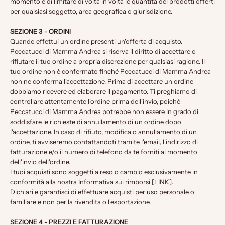
momento e di limitare di volta in volta le quantità dei prodotti offerti
per qualsiasi soggetto, area geografica o giurisdizione.
SEZIONE 3 - ORDINI
Quando effettui un ordine presenti un'offerta di acquisto.
Peccatucci di Mamma Andrea si riserva il diritto di accettare o
rifiutare il tuo ordine a propria discrezione per qualsiasi ragione. Il
tuo ordine non è confermato finché Peccatucci di Mamma Andrea
non ne conferma l'accettazione. Prima di accettare un ordine
dobbiamo ricevere ed elaborare il pagamento. Ti preghiamo di
controllare attentamente l'ordine prima dell'invio, poiché
Peccatucci di Mamma Andrea potrebbe non essere in grado di
soddisfare le richieste di annullamento di un ordine dopo
l'accettazione. In caso di rifiuto, modifica o annullamento di un
ordine, ti avviseremo contattandoti tramite l'email, l'indirizzo di
fatturazione e/o il numero di telefono da te forniti al momento
dell'invio dell'ordine.
I tuoi acquisti sono soggetti a reso o cambio esclusivamente in
conformità alla nostra Informativa sui rimborsi [LINK].
Dichiari e garantisci di effettuare acquisti per uso personale o
familiare e non per la rivendita o l'esportazione.
SEZIONE 4 - PREZZI E FATTURAZIONE