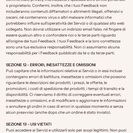
o proprietario. Confermi, inoltre, che i tuoi Feedback non
includeranno contenuti diffamatori o altrimenti illegali, offensivi o
osceni, né conterranno virus o altri malware informatici che
potrebbero influire sull'operatività dei Servizi o di qualsiasi sito web
collegato. Non dovrai utilizzare un indirizzo email falso, né fingere di
essere qualcun altro o confondere noi o le terze parti riguardo
all'origine dei tuoi Feedback. I tuoi Feedback e la loro correttezza
sono una tua esclusiva responsabilità. Non ci assumiamo alcuna
responsabilità per i Feedback pubblicati da te o da terze parti.
SEZIONE 12 - ERRORI, INESATTEZZE E OMISSIONI
Può capitare che le informazioni relative ai Servizi o in essi incluse
contengano errori di battitura, inesattezze o omissioni che possono
riguardare le descrizioni dei prodotti, i prezzi, le offerte, le
promozioni, i costi di spedizione dei prodotti, i tempi di transito e la
disponibilità. Ci riserviamo il diritto di correggere eventuali errori,
inesattezze o omissioni, e di modificare o aggiornare le informazioni
o annullare gli ordini in caso di errori in qualsiasi momento e senza
alcun preavviso (anche dopo che un ordine è stato inviato).
SEZIONE 13 - USI VIETATI
Puoi accedere ai Servizi e utilizzarli solo per scopi legittimi. Non puoi