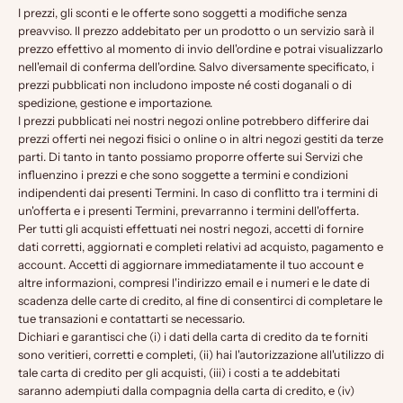
I prezzi, gli sconti e le offerte sono soggetti a modifiche senza
preavviso. Il prezzo addebitato per un prodotto o un servizio sarà il
prezzo effettivo al momento di invio dell'ordine e potrai visualizzarlo
nell'email di conferma dell'ordine. Salvo diversamente specificato, i
prezzi pubblicati non includono imposte né costi doganali o di
spedizione, gestione e importazione.
I prezzi pubblicati nei nostri negozi online potrebbero differire dai
prezzi offerti nei negozi fisici o online o in altri negozi gestiti da terze
parti. Di tanto in tanto possiamo proporre offerte sui Servizi che
influenzino i prezzi e che sono soggette a termini e condizioni
indipendenti dai presenti Termini. In caso di conflitto tra i termini di
un'offerta e i presenti Termini, prevarranno i termini dell'offerta.
Per tutti gli acquisti effettuati nei nostri negozi, accetti di fornire
dati corretti, aggiornati e completi relativi ad acquisto, pagamento e
account. Accetti di aggiornare immediatamente il tuo account e
altre informazioni, compresi l'indirizzo email e i numeri e le date di
scadenza delle carte di credito, al fine di consentirci di completare le
tue transazioni e contattarti se necessario.
Dichiari e garantisci che (i) i dati della carta di credito da te forniti
sono veritieri, corretti e completi, (ii) hai l'autorizzazione all'utilizzo di
tale carta di credito per gli acquisti, (iii) i costi a te addebitati
saranno adempiuti dalla compagnia della carta di credito, e (iv)