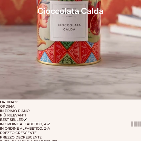
Cioccolata Calda
ORDINA
ORDINA
IN PRIMO PIANO
PIÙ RILEVANTI
BEST SELLER
IN ORDINE ALFABETICO, A-Z
Show 
Sh
IN ORDINE ALFABETICO, Z-A
PREZZO CRESCENTE
PREZZO DECRESCENTE