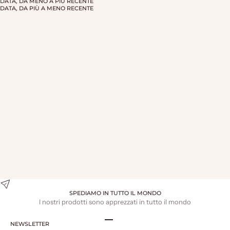
DATA, DA MENO A PIÙ RECENTE
DATA, DA PIÙ A MENO RECENTE
CIOCCOLATA CALDA
PREZZO SCONTATO
€14,90
SPEDIAMO IN TUTTO IL MONDO
I nostri prodotti sono apprezzati in tutto il mondo
NEWSLETTER
Vai all'articolo 1
Vai all'articolo 2
Vai all'articolo 3
Vai all'articolo 4